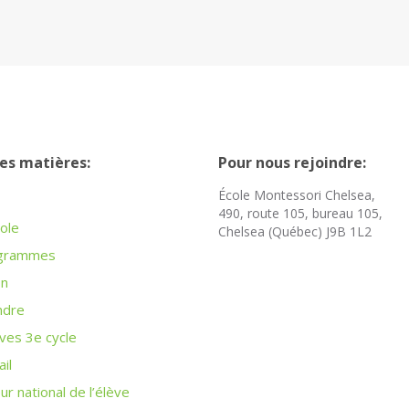
es matières:
Pour nous rejoindre:
École Montessori Chelsea,
490, route 105, bureau 105,
ole
Chelsea (Québec) J9B 1L2
grammes
on
ndre
ves 3e cycle
ail
r national de l’élève