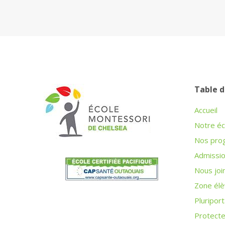
Table d
Accueil
Notre éc
Nos pro
Admissi
Nous joi
Zone élè
Pluriport
Protecteu